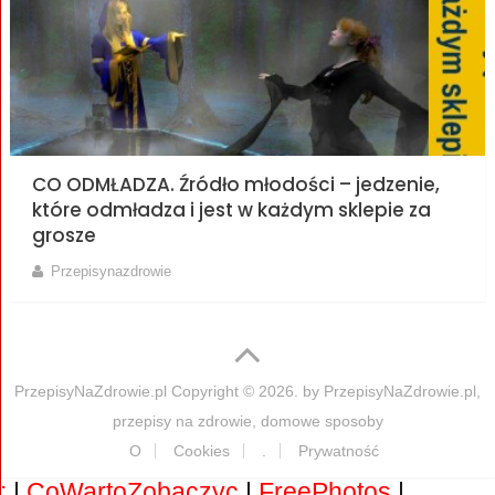
CO ODMŁADZA. Źródło młodości – jedzenie,
które odmładza i jest w każdym sklepie za
grosze
Przepisynazdrowie
PrzepisyNaZdrowie.pl
Copyright © 2026. by
PrzepisyNaZdrowie.pl,
przepisy na zdrowie, domowe sposoby
O
Cookies
.
Prywatność
:
|
CoWartoZobaczyc
|
FreePhotos
|