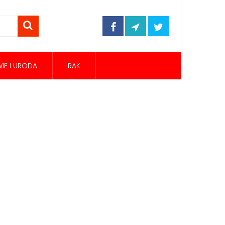
IE I URODA
RAK