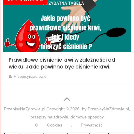
Prawidłowe ciśnienie krwi w zależności od
wieku. Jakie powinno być ciśnienie krwi.
Przepisynazdrowie
PrzepisyNaZdrowie.pl
Copyright © 2026. by
PrzepisyNaZdrowie.pl,
przepisy na zdrowie, domowe sposoby
O
Cookies
.
Prywatność